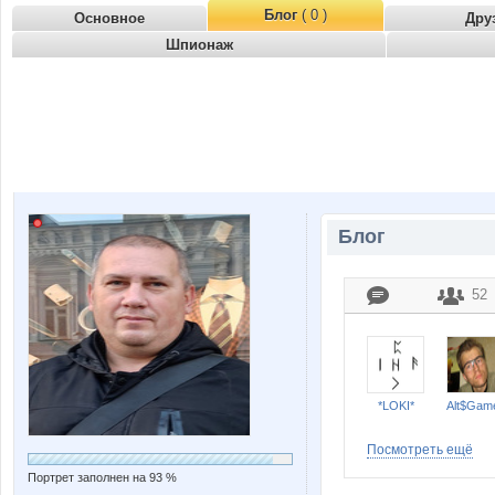
Блог
( 0 )
Основное
Дру
Шпионаж
Блог
52
*LOKI*
Alt$Gam
Посмотреть ещё
Портрет заполнен на 93 %