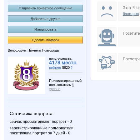
Lensky
Lenulk
Этот блог
Отправить приватное сообщение
блогеров
.
Добавить в друзья
Игнорировать
Oxotniza
PreDO
Посетит
Сделать подарок
Велофорум Нижнего Новгорода
Shatoon
Silentiu
популярность:
Посмотре
4178 место
рейтинг
5820
?
Привилегированный
пользователь
8
fastfollow
frida-fr
уровня
Статистика портрета:
tanushkaondrina
unicum
сейчас просматривают портрет - 0
зарегистрированные пользователи
посетившие портрет за 7 дней - 0