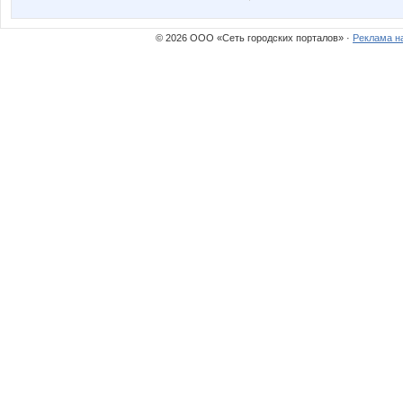
уголёк в груди
Драк
© 2026 ООО «Сеть городских порталов» ·
Реклама н
Соргазмяч
В.Д